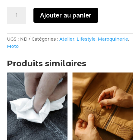
quantité
Ajouter au panier
de
Devis
atelier
UGS :
ND
Catégories :
Atelier
,
Lifestyle
,
Maroquinerie
,
Moto
Produits similaires