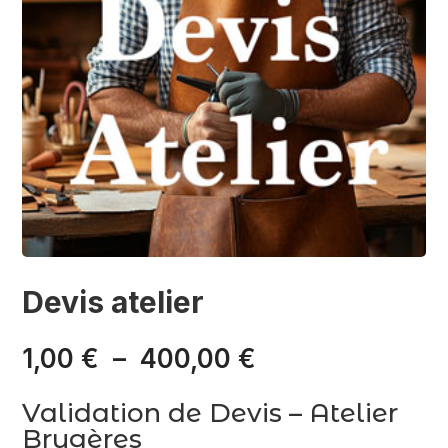
Devis atelier
Plage
1,00
€
–
400,00
€
de
prix :
Validation de Devis – Atelier
1,00 €
Brugères