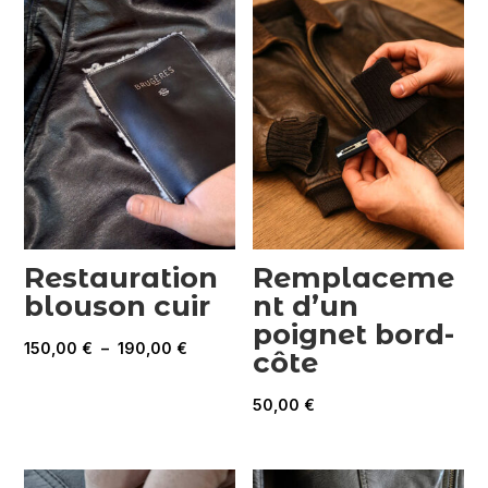
Restauration
Remplaceme
blouson cuir
nt d’un
poignet bord-
Plage
150,00
€
–
190,00
€
côte
de
prix :
50,00
€
150,00 €
à